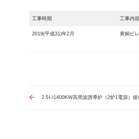
工事時期
工事内
2019(平成31)年2月
黄銅ビレ
2.5ﾄﾝ1400KW高周波誘導炉（2炉1電源）