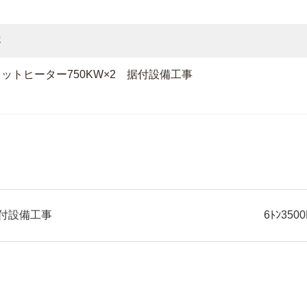
容
ットヒーター750KW×2 据付設備工事
据付設備工事
6ﾄﾝ3