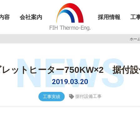
内容
会社案内
採用情報
工
ホー
NEWS
レットヒーター750KW×2 据付
2019.03.20
据付設備工事
工事実績