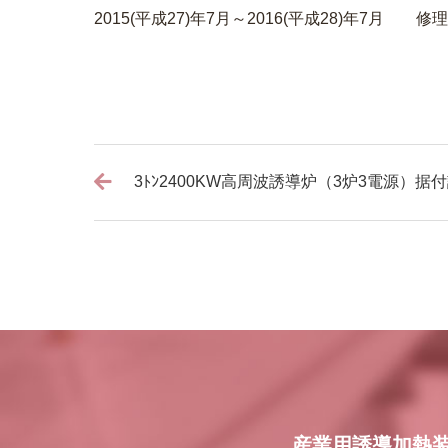
2015(平成27)年7月～2016(平成28)年7
3ﾄﾝ2400KW高周波誘導炉（3炉3電源）据
産業用誘導加熱