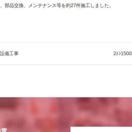
月 修理、部品交換、メンテナンス等を約27件施工しました。
付設備工事
2ﾄﾝ1
装置、