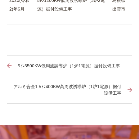
2020(令和
5ﾄﾝ1200KW低周波誘導炉（3炉2電
島根県
2)年6月
源）据付設備工事
出雲市
5ﾄﾝ3500KW低周波誘導炉（1炉1電源）据付設備工事
アルミ合金1.5ﾄﾝ400KW高周波誘導炉（1炉1電源）据付
設備工事